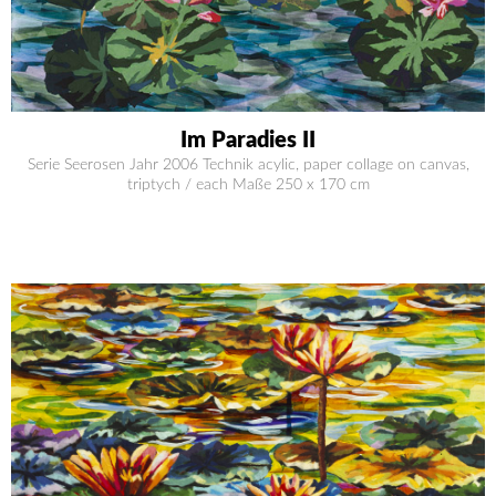
Im Paradies II
Serie Seerosen Jahr 2006 Technik acylic, paper collage on canvas,
triptych / each Maße 250 x 170 cm